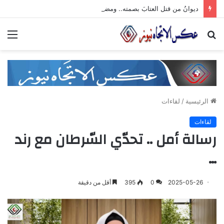
ديوانُ من قتل العتابَ بصمته.. ومضى خلف الأبوابِ يجرُّ ماضيه
بحث
الق
عن
الرئيسية
/
لقاءات
لقاءات
رسالة أمل .. تحدّي السّرطان مع رند
…
2025-05-26
0
395
أقل من دقيقة