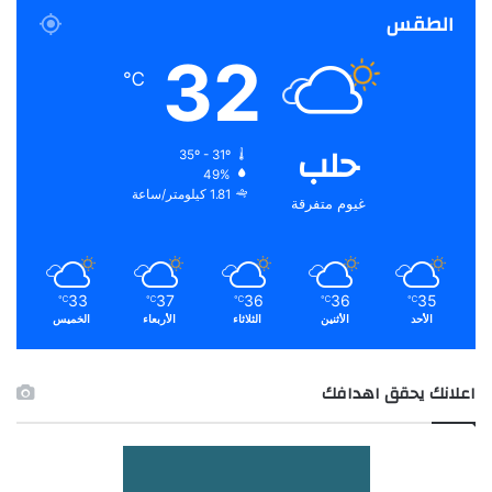
الطقس
32
℃
حلب
35º - 31º
49%
1.81 كيلومتر/ساعة
غيوم متفرقة
33
37
36
36
35
℃
℃
℃
℃
℃
الأحد
الأثنين
الثلاثاء
الأربعاء
الخميس
اعلانك يحقق اهدافك