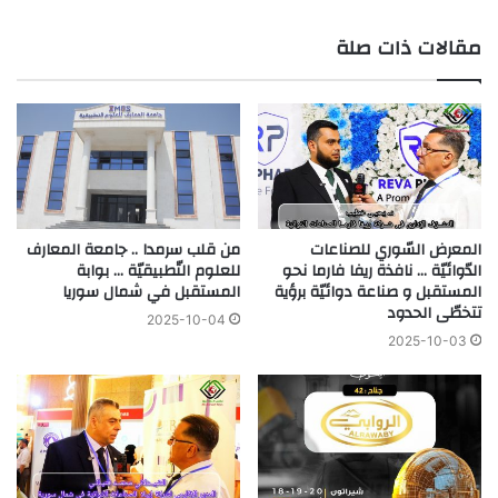
مقالات ذات صلة
المعرض السّوري للصناعات
من قلب سرمدا .. جامعة المعارف
الدّوائيّة … نافذة ريفا فارما نحو
للعلوم التّطبيقيّة … بوابة
المستقبل و صناعة دوائيّة برؤية
المستقبل في شمال سوريا
تتخطّى الحدود
2025-10-04
2025-10-03