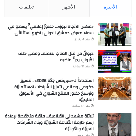
الأخيرة
الأشهر
تعليقات
«عكس الاتجاه نيوز»… حضورٌ إعلاميٌّ يسطع في
سماء معرض دمشق الدولي بتكريمٍ استثنائي.
منذ 4 دقائق
ديوانُ من قتل العتابَ بصمته.. ومضى خلف
الأبوابِ يجرُّ ماضيه
منذ 11 ساعة
استعداداً لـ«سيريكس جدّة 2026».. تنسيق
حكومي وصناعي لتعزيز الشّراكات الاستثماريّة
وترسيخ حضور المنتج السّوري في الأسواق
الخليجيّة
منذ 13 ساعة
ثلاثيّة مشهداني الصّناعية… منصّة متخصّصة لإعادة
رسم خارطة الصّناعة السّوريّة وبناء الشّراكات
العربيّة والدّولـيّة
منذ يومين