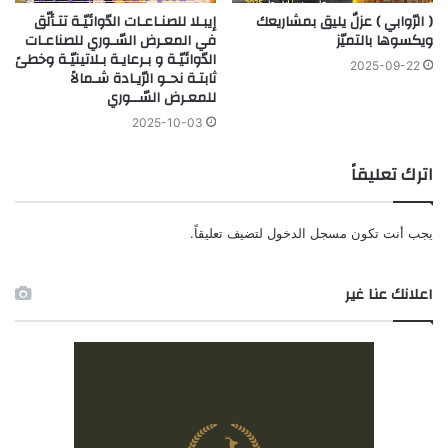
( الرّوابي ) عزلٌ يليق بمشاريعك
إيبـلا للصنـاعـات الدّوائيّـة تتـألّق
ويكسوها بالتميّز
في المعـرض السّـوري للصناعـات
الدّوائيّـة و بـرعايـة بـلاتينيّـة وخطىً
2025-09-22
ثابتـة نحـو الرّيـادة شـمالاً
للمعـرض السّــوري
2025-10-03
اترك تعليقاً
يجب أنت تكون
مسجل الدخول
لتضيف تعليقاً.
اعلانك عنا غير