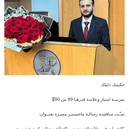
حكيمك دليلك
بمرتبــة امتياز وعلامـة قدرهـا 89 من 90🎖️
تمـّـت مناقشـة رسالـة ماجستيـر مميـزة بعنــوان:
“التغيرات في بطانة القرنية وسماكة القرنية المركزية عند مرضى