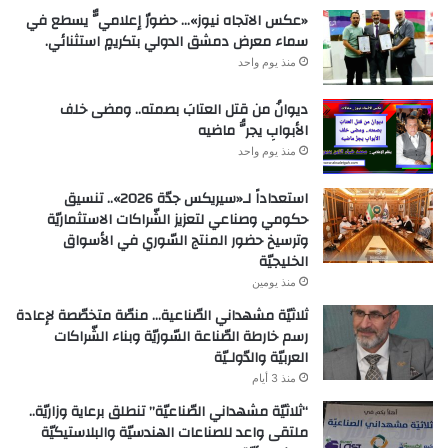
«عكس الاتجاه نيوز»… حضورٌ إعلاميٌّ يسطع في
سماء معرض دمشق الدولي بتكريمٍ استثنائي.
منذ يوم واحد
ديوانُ من قتل العتابَ بصمته.. ومضى خلف
الأبوابِ يجرُّ ماضيه
منذ يوم واحد
استعداداً لـ«سيريكس جدّة 2026».. تنسيق
حكومي وصناعي لتعزيز الشّراكات الاستثماريّة
وترسيخ حضور المنتج السّوري في الأسواق
الخليجيّة
منذ يومين
ثلاثيّة مشهداني الصّناعية… منصّة متخصّصة لإعادة
رسم خارطة الصّناعة السّوريّة وبناء الشّراكات
العربيّة والدّولـيّة
منذ 3 أيام
“ثلاثيّة مشهداني الصّناعيّة” تنطلق برعاية وزاريّة..
ملتقى واعد للصناعات الهندسيّة والبلاستيكيّة