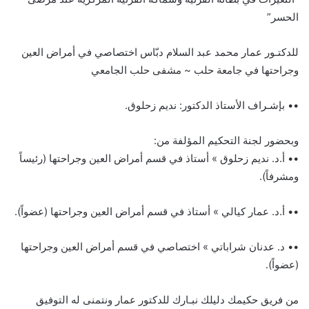
الحسر”
للدكتـور عمار محمد عبد السلام دبّاس اختصاصي في أمراض العين
وجراحتها في جامعة حلب ~ مشفى حلب الجامعي
•• بإشـراف الأستاذ الدكتور: نديم زحلوق.
وبحضور لجنة التحكيم المؤلفة من:
•• أ.د. نديم زحلوق » أستاذ في قسم أمراض العين وجراحتها (رئيساً
ومشرفاً).
•• أ.د. عمار كيالي » أستاذ في قسم أمراض العين وجراحتها (عضواً).
•• د. عدنان شراباتي » اختصاصي في قسم أمراض العين وجراحتها
(عضواً).
من فريق حكيمك دليلك نبـارك للدكتور عمار ونتمنى له التوفيق