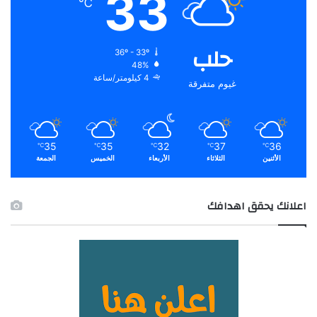
33
℃
حلب
36º - 33º
48%
4 كيلومتر/ساعة
غيوم متفرقة
35
35
32
37
36
℃
℃
℃
℃
℃
الأثنين
الثلاثاء
الأربعاء
الخميس
الجمعة
اعلانك يحقق اهدافك