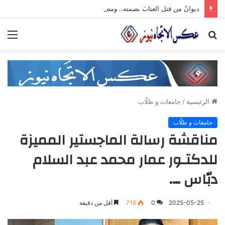
ديوانُ من قتل العتابَ بصمته.. ومضى خلف الأبوابِ يجرُّ ماضيه
بحث
الق
عن
الرئيسية
/
جامعات و طلّاب
جامعات و طلّاب
مناقشة رسالة الماجستير المميزة
للدكتـور عمار محمد عبد السلام
دبّاس ….
2025-05-25
0
716
أقل من دقيقة