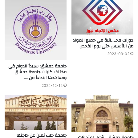
دورات مجـ. ـانية في جميع المواد
من التأسيس حتى يوم الفحص
2023-09-02
جامعة دمشق: سيبدأ الدوام في
مختلف كليات جامعة دمشق
ومعاهدها ابتداءاً من ….
2024-12-12
جامعة حلب تعلن عن حاجتها
جامعة دمشق : تأجيل امتحانات …..