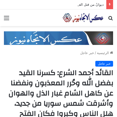
ديوانُ من قتل العتابَ بصمته.. ومضى خلف الأبوابِ يجرُّ ماضيه
بحث
الق
عن
الرئيسية
/
خبر عاجل
خبر عاجل
القائد أحمد الشرع: كسرنا القيد
بفضل الله وحُرر المعذبون ونفضنا
عن كاهل الشام غبار الذل والهوان
وأشرقت شمس سوريا من جديد،
هلل الناس وكبروا فكان الفتح