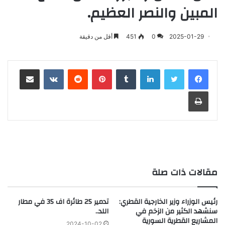
المبين والنصر العظيم.
2025-01-29
0
451
أقل من دقيقة
لينكدإن
‏Tumblr
بينتيريست
‏Reddit
‏VKontakte
مشاركة عبر البريد
طباعة
مقالات ذات صلة
رئيس الوزراء وزير الخارجية القطري:
تدمير 25 طائرة اف 35 في مطار
سنشهد الكثير من الزخم في
اللد..
المشاريع القطرية السورية
2024-10-02