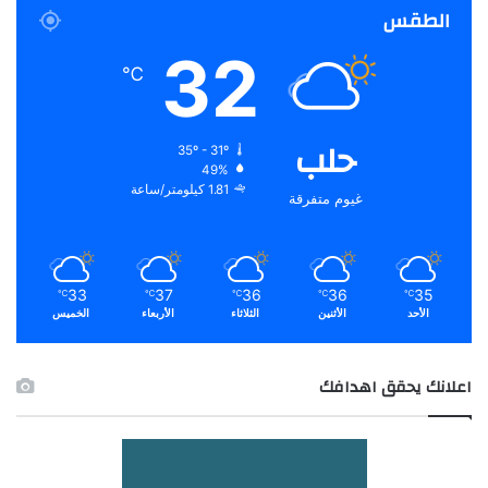
الطقس
32
℃
حلب
35º - 31º
49%
1.81 كيلومتر/ساعة
غيوم متفرقة
33
37
36
36
35
℃
℃
℃
℃
℃
الأحد
الأثنين
الثلاثاء
الأربعاء
الخميس
اعلانك يحقق اهدافك