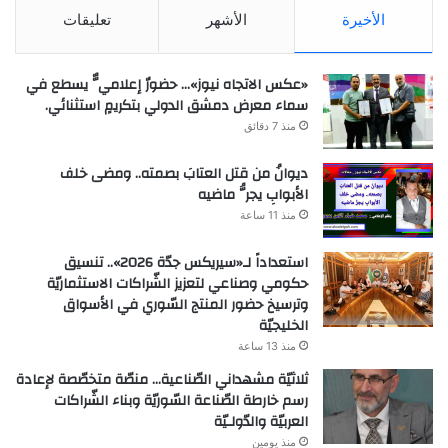
الأخيرة
الأشهر
تعليقات
«عكس الاتجاه نيوز»… حضورٌ إعلاميٌّ يسطع في
سماء معرض دمشق الدولي بتكريمٍ استثنائي.
منذ 7 دقائق
ديوانُ من قتل العتابَ بصمته.. ومضى خلف
الأبوابِ يجرُّ ماضيه
منذ 11 ساعة
استعداداً لـ«سيريكس جدّة 2026».. تنسيق
حكومي وصناعي لتعزيز الشّراكات الاستثماريّة
وترسيخ حضور المنتج السّوري في الأسواق
الخليجيّة
منذ 13 ساعة
ثلاثيّة مشهداني الصّناعية… منصّة متخصّصة لإعادة
رسم خارطة الصّناعة السّوريّة وبناء الشّراكات
العربيّة والدّولـيّة
منذ يومين