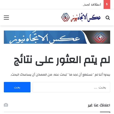
انطلاقة لجنة الصّناعيّين الشّباب في غرفة صناعة دمشق وريفها لدعم المشاركة الشّبابيّة في الصّناعة
بحث
الق
عن
لم يتم العثور على نتائج
يبدوا أننا لم ’ نستطع أن نجد ما ’ تبحث عنه. من الممكن أن يساعدك البحث.
ا
ل
ب
ح
اعلانك عنا غير
ث
ع