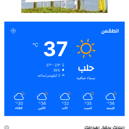
الطقس
37
℃
حلب
37º - 23º
35%
2 كيلومتر/ساعة
سماء صافية
30
36
32
35
36
℃
℃
℃
℃
℃
الجمعة
السبت
الأحد
الأثنين
الثلاثاء
اعلانك يحقق اهدافك