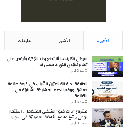
الأخيرة
الأشهر
تعليقات
سيدتي الدّنيا.. ها أنا أخلع رداء الجّدّيّة وأرقص على
أنغام تمرّدي الذي لا معنى له
منذ 3 أيام
انطلاقة لجنة الصّناعيّين الشّباب في غرفة صناعة
دمشق وريفها لدعم المشاركة الشّبابيّة في
الصّناعة
منذ 3 أيام
مشروع “بارك فيو” السّكني المتكامل .. استثمار
نوعي يرسّخ ملامح النّهضة العمرانيّة في سوريا
منذ 3 أيام