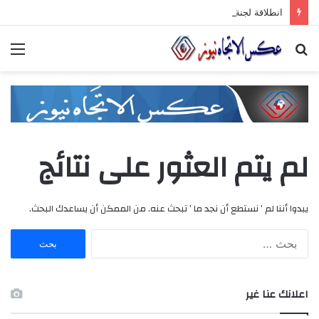
انطلاقة لجنة الصّناعيّين الشّباب في غرفة صناعة دمشق وريفها لدعم المشاركة الشّبابيّة في الصّناعة
بحث
الق
عن
لم يتم العثور على نتائج
يبدوا أننا لم ’ نستطع أن نجد ما ’ تبحث عنه. من الممكن أن يساعدك البحث.
ا
ل
ب
ح
اعلانك عنا غير
ث
ع