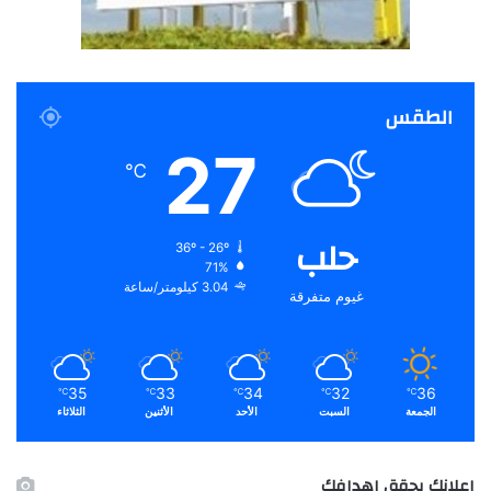
الطقس
27
℃
حلب
36º - 26º
71%
3.04 كيلومتر/ساعة
غيوم متفرقة
35
33
34
32
36
℃
℃
℃
℃
℃
الجمعة
السبت
الأحد
الأثنين
الثلاثاء
اعلانك يحقق اهدافك