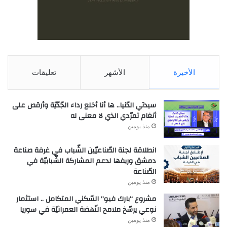
الأخيرة
الأشهر
تعليقات
سيدتي الدّنيا.. ها أنا أخلع رداء الجّدّيّة وأرقص على
أنغام تمرّدي الذي لا معنى له
منذ يومين
انطلاقة لجنة الصّناعيّين الشّباب في غرفة صناعة
دمشق وريفها لدعم المشاركة الشّبابيّة في
الصّناعة
منذ يومين
مشروع “بارك فيو” السّكني المتكامل .. استثمار
نوعي يرسّخ ملامح النّهضة العمرانيّة في سوريا
منذ يومين