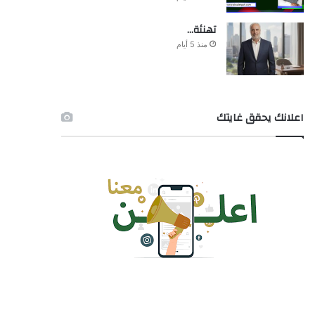
تهنئة…
منذ 5 أيام
اعلانك يحقق غايتك