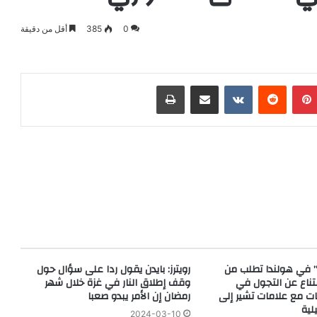
0
385
أقل من دقيقة
بينتيريست
‏Reddit
‏VKontakte
مشاركة عبر البريد
طباعة
” في هولندا تطلب من
رويترز: بايدن يقول ردا على سؤال حول
متناع عن التجول في
وقف إطلاق النار في غزة خلال شهر
ات مع علامات تشير إلى
رمضان إن الأمر يبدو صعبا
لية
2024-03-10