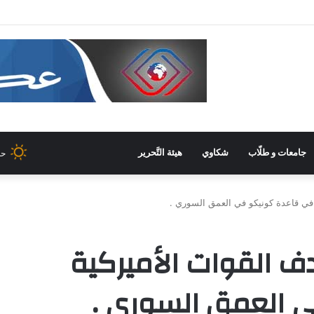
 غرفة صناعة دمشق وريفها لدعم المشاركة الشّبابيّة في الصّناعة
جامعات و طلّاب
شكاوي
هيئة التَّحرير
حل
ي قاعدة كونيكو في العمق السوري .
القوات الأميركية
 العمق السوري .