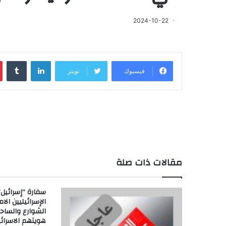
2024-10-22
لينكدإن
‏Tumblr
فيسبوك
تويتر
مقالات ذات صلة
سفارة “إسرائيل
الإسرائيليين الا
الشوارع والساح
هويتهم الاسرائي