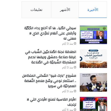
الأخيرة
الأشهر
تعليقات
سيدتي الدّنيا.. ها أنا أخلع رداء الجّدّيّة
وأرقص على أنغام تمرّدي الذي لا
معنى له
منذ 3 أيام
انطلاقة لجنة الصّناعيّين الشّباب في
غرفة صناعة دمشق وريفها لدعم
المشاركة الشّبابيّة في الصّناعة
منذ 3 أيام
مشروع “بارك فيو” السّكني المتكامل
.. استثمار نوعي يرسّخ ملامح النّهضة
العمرانيّة في سوريا
منذ 3 أيام
الأيام القاسية تصنع الأيادي التي لا
ترتجف
منذ 5 أيام