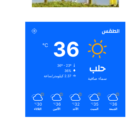
الطقس
36
℃
حلب
36º - 23º
36%
2.37 كيلومتر/ساعة
سماء صافية
30
36
32
35
36
℃
℃
℃
℃
℃
الجمعة
السبت
الأحد
الأثنين
الثلاثاء