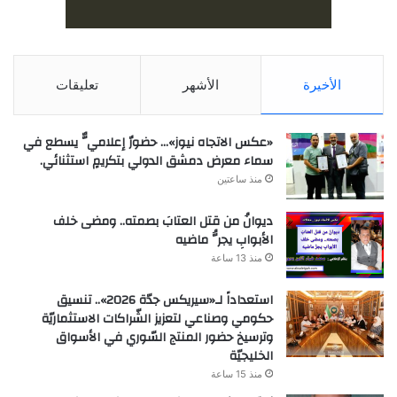
الأخيرة
الأشهر
تعليقات
«عكس الاتجاه نيوز»… حضورٌ إعلاميٌّ يسطع في
سماء معرض دمشق الدولي بتكريمٍ استثنائي.
منذ ساعتين
ديوانُ من قتل العتابَ بصمته.. ومضى خلف
الأبوابِ يجرُّ ماضيه
منذ 13 ساعة
استعداداً لـ«سيريكس جدّة 2026».. تنسيق
حكومي وصناعي لتعزيز الشّراكات الاستثماريّة
وترسيخ حضور المنتج السّوري في الأسواق
الخليجيّة
منذ 15 ساعة