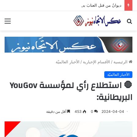
ديوانُ من قتل العتابَ بصمته.. ومضى خلف الأبوابِ يجرُّ ماضيه
بحث
الق
عن
الرئيسية
/
الأقسام الإخبارية
/
الأخبار العالميّة
الأخبار العالميّة
🛑 استطلاع رأي لمؤسسة YouGov
البريطانية:
2024-04-04
0
453
أقل من دقيقة