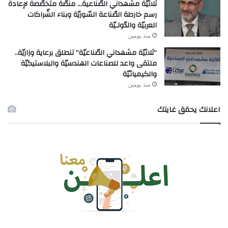
ثلاثيّة مشهداني الصّناعية… منصّة متخصّصة لإعادة
رسم خارطة الصّناعة السّوريّة وبناء الشّراكات
العربيّة والدّولـيّة
منذ يومين
“ثلاثيّة مشهداني الصّناعيّة” تنطلق برعاية وزاريّة..
ملتقى واعد للصناعات الهندسيّة والبلاستيكيّة
والكيميائيّة
منذ يومين
اعلانك يحقق غايتك