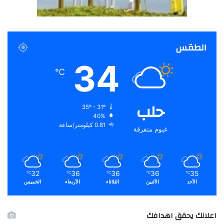
الطقس
34
℃
حلب
35º - 31º
40%
0.81 كيلومتر/ساعة
غيوم متفرقة
32
36
36
36
35
℃
℃
℃
℃
℃
الأحد
الأثنين
الثلاثاء
الأربعاء
الخميس
اعلانك يحقق اهدافك