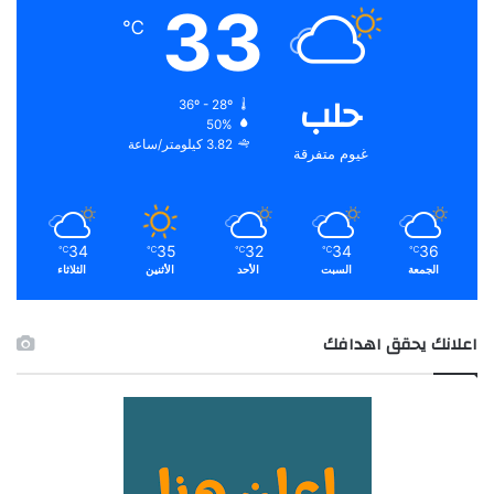
33
℃
حلب
36º - 28º
50%
3.82 كيلومتر/ساعة
غيوم متفرقة
34
35
32
34
36
℃
℃
℃
℃
℃
الجمعة
السبت
الأحد
الأثنين
الثلاثاء
اعلانك يحقق اهدافك