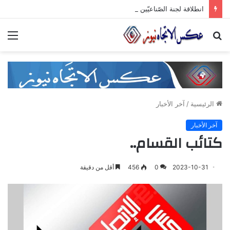
انطلاقة لجنة الصّناعيّين الشّباب في غرفة صناعة دمشق وريفها لدعم المشاركة الشّبابيّة في الصّناعة
بحث
الق
عن
الرئيسية
/
آخر الأخبار
آخر الأخبار
كتائب القسام..
2023-10-31
0
456
أقل من دقيقة