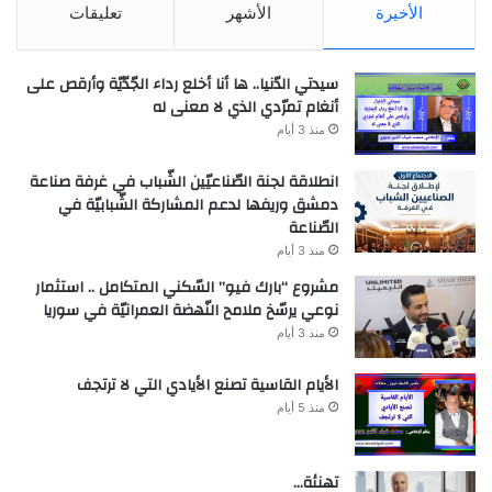
الأخيرة
الأشهر
تعليقات
سيدتي الدّنيا.. ها أنا أخلع رداء الجّدّيّة وأرقص على
أنغام تمرّدي الذي لا معنى له
منذ 3 أيام
انطلاقة لجنة الصّناعيّين الشّباب في غرفة صناعة
دمشق وريفها لدعم المشاركة الشّبابيّة في
الصّناعة
منذ 3 أيام
مشروع “بارك فيو” السّكني المتكامل .. استثمار
نوعي يرسّخ ملامح النّهضة العمرانيّة في سوريا
منذ 3 أيام
الأيام القاسية تصنع الأيادي التي لا ترتجف
منذ 5 أيام
تهنئة…