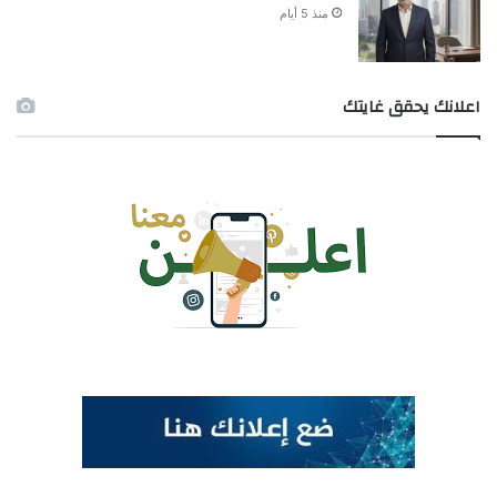
منذ 5 أيام
اعلانك يحقق غايتك