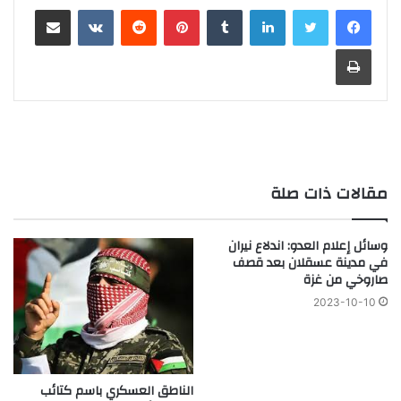
لينكدإن
‏Tumblr
بينتيريست
‏Reddit
‏VKontakte
مشاركة عبر البريد
طباعة
مقالات ذات صلة
وسائل إعلام العدو: اندلاع نيران
في مدينة عسقلان بعد قصف
صاروخي من غزة
2023-10-10
الناطق العسكري باسم كتائب