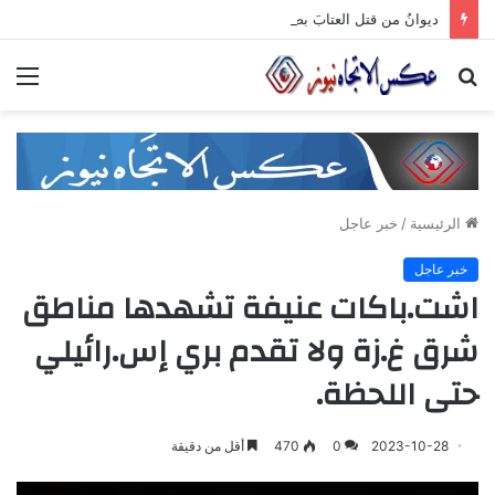
ديوانُ من قتل العتابَ بصمته.. ومضى خلف الأبوابِ يجرُّ ماضيه
بحث
الق
عن
الرئيسية
/
خبر عاجل
خبر عاجل
اشت.باكات عنيفة تشهدها مناطق
شرق غ.زة ولا تقدم بري إس.رائيلي
حتى اللحظة.
2023-10-28
0
470
أقل من دقيقة