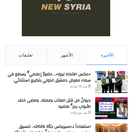
الأخيرة
الأشهر
تعليقات
«عكس الاتجاه نيوز»… حضورٌ إعلاميٌّ يسطع في
سماء معرض دمشق الدولي بتكريمٍ استثنائي.
منذ 16 ساعة
ديوانُ من قتل العتابَ بصمته.. ومضى خلف
الأبوابِ يجرُّ ماضيه
منذ يوم واحد
استعداداً لـ«سيريكس جدّة 2026».. تنسيق