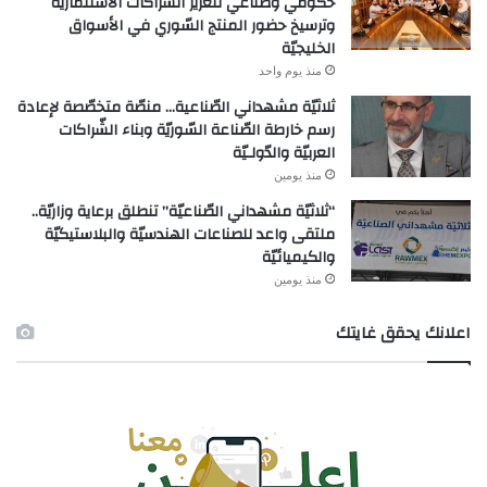
حكومي وصناعي لتعزيز الشّراكات الاستثماريّة
وترسيخ حضور المنتج السّوري في الأسواق
الخليجيّة
منذ يوم واحد
ثلاثيّة مشهداني الصّناعية… منصّة متخصّصة لإعادة
رسم خارطة الصّناعة السّوريّة وبناء الشّراكات
العربيّة والدّولـيّة
منذ يومين
“ثلاثيّة مشهداني الصّناعيّة” تنطلق برعاية وزاريّة..
ملتقى واعد للصناعات الهندسيّة والبلاستيكيّة
والكيميائيّة
منذ يومين
اعلانك يحقق غايتك