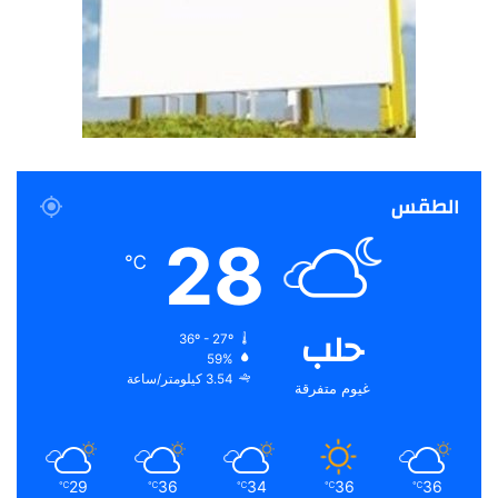
الطقس
28
℃
حلب
36º - 27º
59%
3.54 كيلومتر/ساعة
غيوم متفرقة
29
36
34
36
36
℃
℃
℃
℃
℃