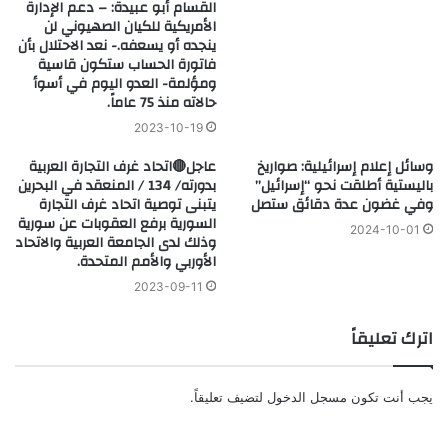
القسام أبو عبيدة: – دعم الإدارة
الأمريكية للكيان الصهيوني لن
ينجده أو يسعفه.- نعد الاحتلال بأن
فاتورة الحساب ستكون قاسية
ومؤلمة- العدو اليوم في أسوأ
حالاته منذ 75 عاماً.
2023-10-19
وسائل إعلام إسرائيلية: صواريخ
عاجل🔴اتحاد غرف التجارة العربية
باليستية أطلقت نحو “إسرائيل”
بدورته/ 134 / المنعقد في البحرين
وفي غضون عدة دقائق ستصل
يتبنى توصية اتحاد غرف التجارة
السورية برفع العقوبات عن سورية
2024-10-01
وذلك لدى الجامعة العربية والاتحاد
الأوربي والأمم المتحدة.
2023-09-11
اترك تعليقاً
يجب أنت تكون
مسجل الدخول
لتضيف تعليقاً.