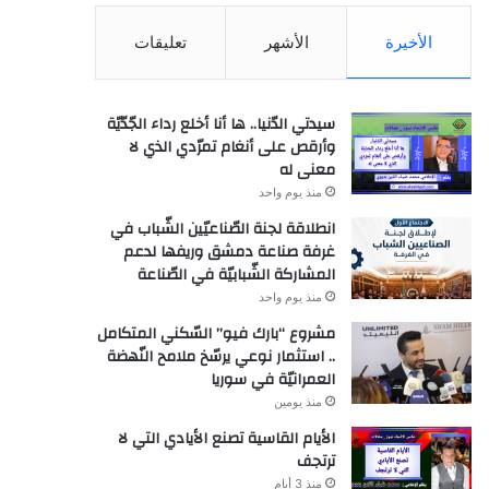
الأخيرة
الأشهر
تعليقات
سيدتي الدّنيا.. ها أنا أخلع رداء الجّدّيّة
وأرقص على أنغام تمرّدي الذي لا
معنى له
منذ يوم واحد
انطلاقة لجنة الصّناعيّين الشّباب في
غرفة صناعة دمشق وريفها لدعم
المشاركة الشّبابيّة في الصّناعة
منذ يوم واحد
مشروع “بارك فيو” السّكني المتكامل
.. استثمار نوعي يرسّخ ملامح النّهضة
العمرانيّة في سوريا
منذ يومين
الأيام القاسية تصنع الأيادي التي لا
ترتجف
منذ 3 أيام