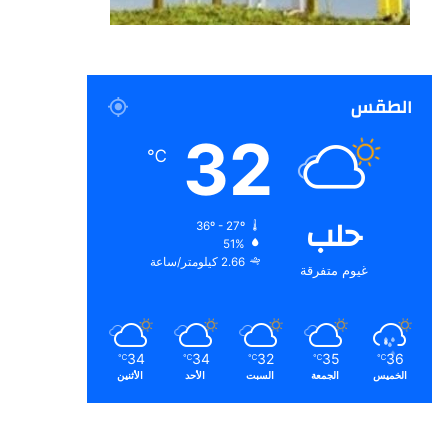
الطقس
32
℃
حلب
36º - 27º
51%
2.66 كيلومتر/ساعة
غيوم متفرقة
34
34
32
35
36
℃
℃
℃
℃
℃
الخميس
الجمعة
السبت
الأحد
الأثنين