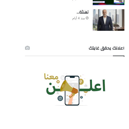
تهنئة…
منذ 4 أيام
اعلانك يحقق غايتك