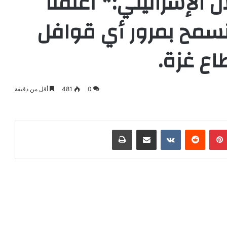
 الإسرائيلي:* أغلقنا
 نسمح بمرور أي قوافل
ع غزة.
0
481
أقل من دقيقة
بينتيريست
‏Reddit
‏VKontakte
مشاركة عبر البريد
طباعة