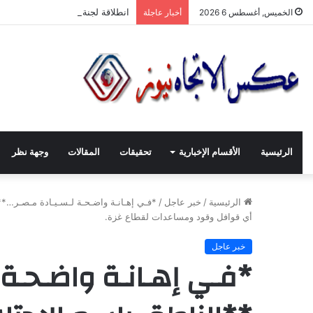
انطلاقة لجنة الصّناعيّين الشّباب 
الخميس, أغسطس 6 2026
أخبار عاجلة
الرئيسية
الأقسام الإخبارية
تحقيقات
المقالات
وجهة نظر
الرئيسية
/
خبر عاجل
/
*فـي إهـانـة واضـحـة لـسـيـادة مـصـر…**ا
أي قوافل وقود ومساعدات لقطاع غزة.
خبر عاجل
*فـي إهـانـة واضـحـة 