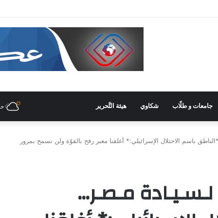
في غرفة صناعة دمشق وريفها لدعم المشاركة الشّبابيّة في الصّناعة
جامعات و طلّاب
شكاوي
هيئة التَّحرير
حل
لناطق باسم الاحتلال الإسرائيلي:* أغلقنا معبر رفح بالقوّة ولن نسمح بمرور
لـسـيـادة مـصـر…