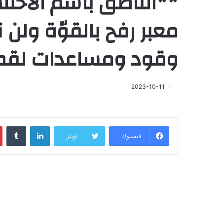
**الناطق باسم الاحتلال
معبر رفح بالقوّة ولن
وقود ومساعدات لقطا
2023-10-11
لينكدإن
‏Tumblr
فيسبوك
تويتر