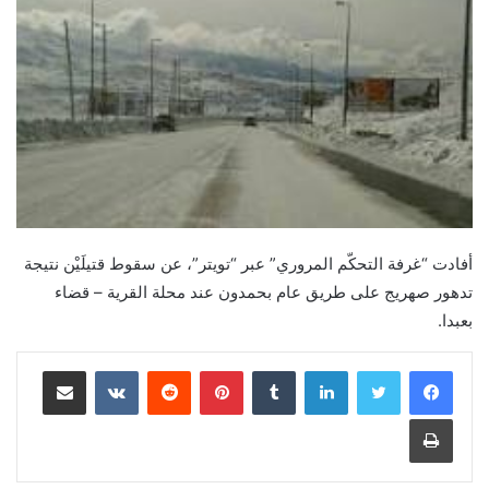
أفادت “غرفة التحكّم المروري” عبر “تويتر”، عن سقوط قتيلَيْن نتيجة
تدهور صهريج على طريق عام بحمدون عند محلة القرية – قضاء
بعبدا.
لينكدإن
‏Tumblr
بينتيريست
‏Reddit
‏VKontakte
مشاركة عبر البريد
طباعة