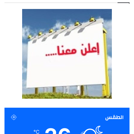
الطقس
℃