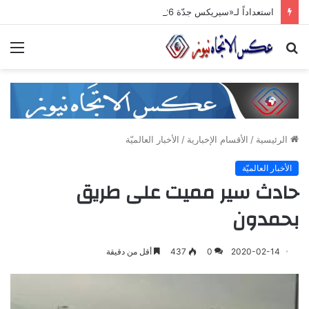
استعداداً لـ«سيريكس جدّة 2026».. تنسيق حكومي وصناعي لتعزيز الشّراكات الاستثماريّة وترسيخ حضور المنتج السّوري في الأسواق الخليجيّة
بحث
الق
عن
الرئيسية
/
الأقسام الإخبارية
/
الأخبار العالميّة
الأخبار العالميّة
حادث سير مميت على طريق
بحمدون
2020-02-14
0
437
أقل من دقيقة