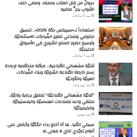
ديوانُ من قتل العتابَ بصمته.. ومضى خلف
الأبوابِ يجرُّ ماضيه
منذ 5 ساعات
استعداداً لـ«سيريكس جدّة 2026».. تنسيق
حكومي وصناعي لتعزيز الشّراكات الاستثماريّة
وترسيخ حضور المنتج السّوري في الأسواق
الخليجيّة
منذ 7 ساعات
ثلاثيّة مشهداني الصّناعية… منصّة متخصّصة لإعادة
رسم خارطة الصّناعة السّوريّة وبناء الشّراكات
العربيّة والدّولـيّة
منذ يوم واحد
“ثلاثيّة مشهداني الصّناعيّة” تنطلق برعاية وزاريّة..
ملتقى واعد للصناعات الهندسيّة والبلاستيكيّة
والكيميائيّة
منذ يومين
سيدتي الدّنيا.. ها أنا أخلع رداء الجّدّيّة وأرقص على
أنغام تمرّدي الذي لا معنى له