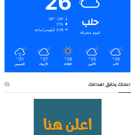
26
حلب
36º - 26º
77%
3.08 كيلومتر/ساعة
غيوم متفرقة
31
37
36
35
36
℃
℃
℃
℃
℃
الأحد
الأثنين
الثلاثاء
الأربعاء
الخميس
اعلانك يحقق اهدافك