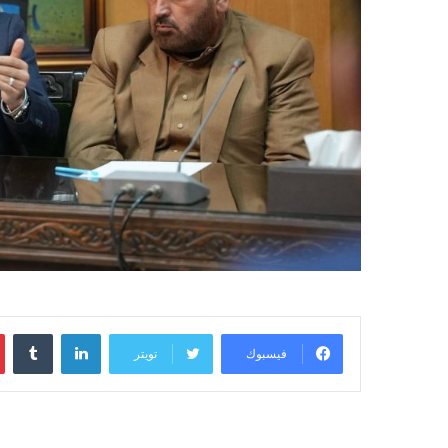
لينكدإن
فيسبوك
تويتر