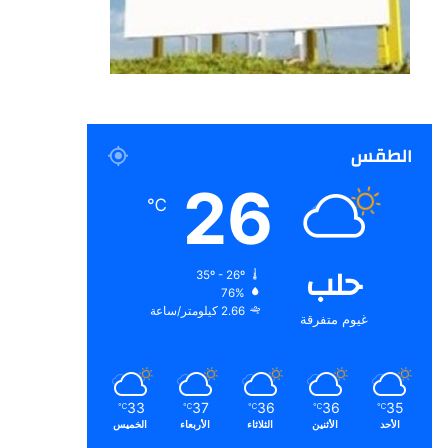
الطقس
26
℃
حلب
35º - 26º
76%
2.66 كيلومتر/ساعة
غيوم متفرقة
33
37
36
36
35
℃
℃
℃
℃
℃
الأحد
الأثنين
الثلاثاء
الأربعاء
الخميس