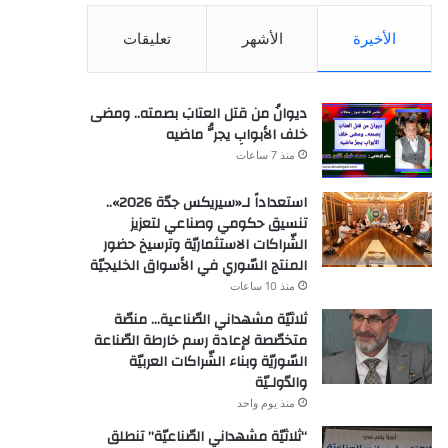
الأخيرة
الأشهر
تعليقات
ديوانُ من قتل العتابَ بصمته.. ومضى
خلف الأبوابِ يجرُّ ماضيه
منذ 7 ساعات
استعداداً لـ«سيريكس جدّة 2026»..
تنسيق حكومي وصناعي لتعزيز
الشّراكات الاستثماريّة وترسيخ حضور
المنتج السّوري في الأسواق الخليجيّة
منذ 10 ساعات
ثلاثيّة مشهداني الصّناعية… منصّة
متخصّصة لإعادة رسم خارطة الصّناعة
السّوريّة وبناء الشّراكات العربيّة
والدّولـيّة
منذ يوم واحد
“ثلاثيّة مشهداني الصّناعيّة” تنطلق