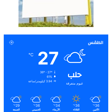
الطقس
27
℃
حلب
36º - 27º
61%
3.94 كيلومتر/ساعة
غيوم متفرقة
29
36
34
36
36
℃
℃
℃
℃
℃
الأثنين
الثلاثاء
الأربعاء
الخميس
الجمعة