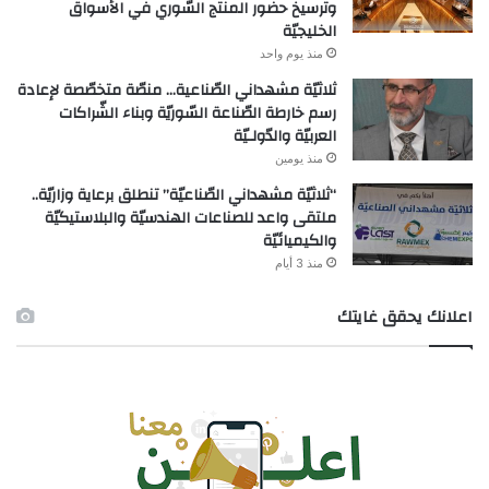
وترسيخ حضور المنتج السّوري في الأسواق
الخليجيّة
منذ يوم واحد
ثلاثيّة مشهداني الصّناعية… منصّة متخصّصة لإعادة
رسم خارطة الصّناعة السّوريّة وبناء الشّراكات
العربيّة والدّولـيّة
منذ يومين
“ثلاثيّة مشهداني الصّناعيّة” تنطلق برعاية وزاريّة..
ملتقى واعد للصناعات الهندسيّة والبلاستيكيّة
والكيميائيّة
منذ 3 أيام
اعلانك يحقق غايتك