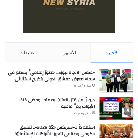
الأخيرة
الأشهر
تعليقات
«عكس الاتجاه نيوز»… حضورٌ إعلاميٌّ يسطع في
سماء معرض دمشق الدولي بتكريمٍ استثنائي.
منذ 19 ساعة
ديوانُ من قتل العتابَ بصمته.. ومضى خلف
الأبوابِ يجرُّ ماضيه
منذ يوم واحد
استعداداً لـ«سيريكس جدّة 2026».. تنسيق
حكومي وصناعي لتعزيز الشّراكات الاستثماريّة