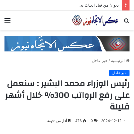
ديوانُ من قتل العتابَ بصمته.. ومضى خلف الأبوابِ يجرُّ ماضيه
بحث
الق
عن
الرئيسية
/
خبر عاجل
خبر عاجل
رئيس الوزراء محمد البشير : سنعمل
على رفع الرواتب 300% خلال أشهر
قليلة
2024-12-12
0
476
أقل من دقيقة