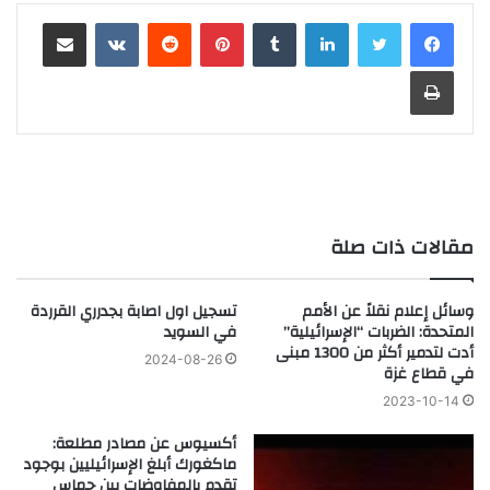
لينكدإن
‏Tumblr
بينتيريست
‏Reddit
‏VKontakte
مشاركة عبر البريد
طباعة
مقالات ذات صلة
وسائل إعلام نقلاً عن الأمم
تسجيل اول اصابة بجدرري القرردة
المتحدة: الضربات “الإسرائيلية”
في السويد
أدت لتدمير أكثر من 1300 مبنى
2024-08-26
في قطاع غزة
2023-10-14
أكسيوس عن مصادر مطلعة:
ماكغورك أبلغ الإسرائيليين بوجود
تقدم بالمفاوضات بين حماس