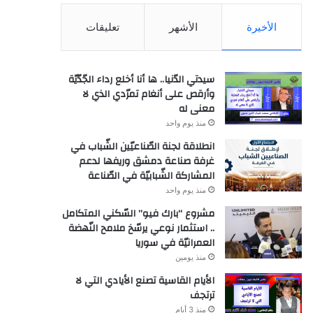
الأخيرة
الأشهر
تعليقات
سيدتي الدّنيا.. ها أنا أخلع رداء الجّدّيّة
وأرقص على أنغام تمرّدي الذي لا
معنى له
منذ يوم واحد
انطلاقة لجنة الصّناعيّين الشّباب في
غرفة صناعة دمشق وريفها لدعم
المشاركة الشّبابيّة في الصّناعة
منذ يوم واحد
مشروع “بارك فيو” السّكني المتكامل
.. استثمار نوعي يرسّخ ملامح النّهضة
العمرانيّة في سوريا
منذ يومين
الأيام القاسية تصنع الأيادي التي لا
ترتجف
منذ 3 أيام