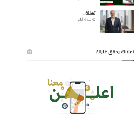
تهنئة…
منذ 4 أيام
اعلانك يحقق غايتك