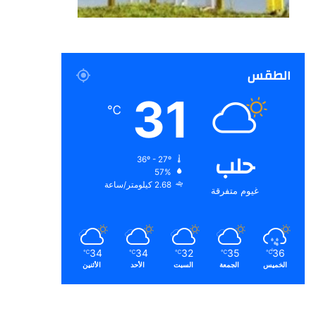
الطقس
31
℃
حلب
36º - 27º
57%
2.68 كيلومتر/ساعة
غيوم متفرقة
34
34
32
35
36
℃
℃
℃
℃
℃
الخميس
الجمعة
السبت
الأحد
الأثنين