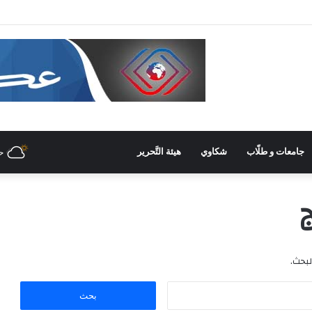
في غرفة صناعة دمشق وريفها لدعم المشاركة الشّبابيّة في الصّناعة
جامعات و طلّاب
شكاوي
هيئة التَّحرير
ح
ج
لبحث.
ا
ل