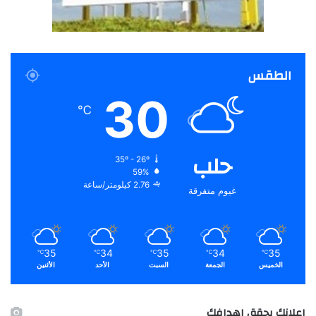
الطقس
30
℃
حلب
35º - 26º
59%
2.76 كيلومتر/ساعة
غيوم متفرقة
35
34
35
34
35
℃
℃
℃
℃
℃
الخميس
الجمعة
السبت
الأحد
الأثنين
اعلانك يحقق اهدافك