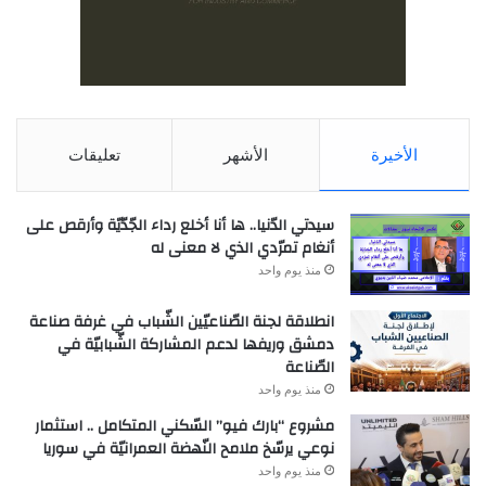
الأخيرة
الأشهر
تعليقات
سيدتي الدّنيا.. ها أنا أخلع رداء الجّدّيّة وأرقص على
أنغام تمرّدي الذي لا معنى له
منذ يوم واحد
انطلاقة لجنة الصّناعيّين الشّباب في غرفة صناعة
دمشق وريفها لدعم المشاركة الشّبابيّة في
الصّناعة
منذ يوم واحد
مشروع “بارك فيو” السّكني المتكامل .. استثمار
نوعي يرسّخ ملامح النّهضة العمرانيّة في سوريا
منذ يوم واحد