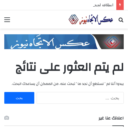
انطلاقة لجنة الصّناعيّين الشّباب في غرفة صناعة دمشق وريفها لدعم المشاركة الشّبابيّة في الصّناعة
بحث
الق
عن
لم يتم العثور على نتائج
يبدوا أننا لم ’ نستطع أن نجد ما ’ تبحث عنه. من الممكن أن يساعدك البحث.
ا
ل
ب
ح
اعلانك عنا غير
ث
ع