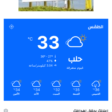
الطقس
33
℃
حلب
36º - 27º
47%
3.04 كيلومتر/ساعة
غيوم متفرقة
34
34
32
35
36
℃
℃
℃
℃
℃
الخميس
الجمعة
السبت
الأحد
الأثنين
اعلانك يحقق اهدافك