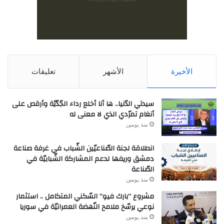
الأخيرة
الأشهر
تعليقات
سيدتي الدّنيا.. ها أنا أخلع رداء الجّدّيّة وأرقص على
أنغام تمرّدي الذي لا معنى له
منذ يومين
انطلاقة لجنة الصّناعيّين الشّباب في غرفة صناعة
دمشق وريفها لدعم المشاركة الشّبابيّة في
الصّناعة
منذ يومين
مشروع “بارك فيو” السّكني المتكامل .. استثمار
نوعي يرسّخ ملامح النّهضة العمرانيّة في سوريا
منذ يومين