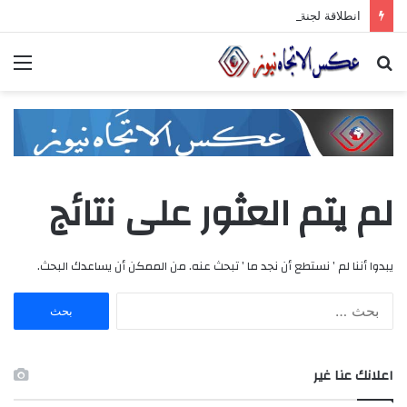
انطلاقة لجنة الصّناعيّين الشّباب في غرفة صناعة دمشق وريفها لدعم المشاركة الشّبابيّة في الصّناعة
بحث
الق
عن
لم يتم العثور على نتائج
يبدوا أننا لم ’ نستطع أن نجد ما ’ تبحث عنه. من الممكن أن يساعدك البحث.
ا
ل
ب
ح
اعلانك عنا غير
ث
ع