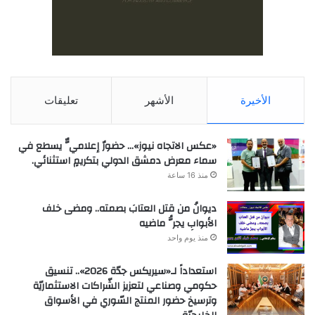
الأخيرة
الأشهر
تعليقات
«عكس الاتجاه نيوز»… حضورٌ إعلاميٌّ يسطع في
سماء معرض دمشق الدولي بتكريمٍ استثنائي.
منذ 16 ساعة
ديوانُ من قتل العتابَ بصمته.. ومضى خلف
الأبوابِ يجرُّ ماضيه
منذ يوم واحد
استعداداً لـ«سيريكس جدّة 2026».. تنسيق
حكومي وصناعي لتعزيز الشّراكات الاستثماريّة
وترسيخ حضور المنتج السّوري في الأسواق