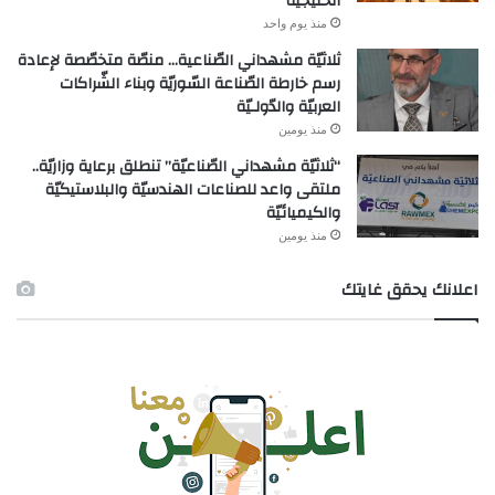
الخليجيّة
منذ يوم واحد
ثلاثيّة مشهداني الصّناعية… منصّة متخصّصة لإعادة
رسم خارطة الصّناعة السّوريّة وبناء الشّراكات
العربيّة والدّولـيّة
منذ يومين
“ثلاثيّة مشهداني الصّناعيّة” تنطلق برعاية وزاريّة..
ملتقى واعد للصناعات الهندسيّة والبلاستيكيّة
والكيميائيّة
منذ يومين
اعلانك يحقق غايتك