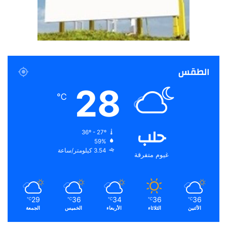
الطقس
28
℃
حلب
36º - 27º
59%
3.54 كيلومتر/ساعة
غيوم متفرقة
29
36
34
36
36
℃
℃
℃
℃
℃
الأثنين
الثلاثاء
الأربعاء
الخميس
الجمعة