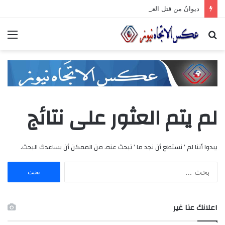
ديوانُ من قتل العتابَ بصمته.. ومضى خلف الأبوابِ يجرُّ ماضيه
بحث
الق
عن
لم يتم العثور على نتائج
يبدوا أننا لم ’ نستطع أن نجد ما ’ تبحث عنه. من الممكن أن يساعدك البحث.
ا
ل
ب
ح
اعلانك عنا غير
ث
ع