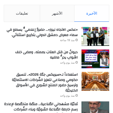
الأخيرة
الأشهر
تعليقات
«عكس الاتجاه نيوز»… حضورٌ إعلاميٌّ يسطع في
سماء معرض دمشق الدولي بتكريمٍ استثنائي.
منذ 19 ساعة
ديوانُ من قتل العتابَ بصمته.. ومضى خلف
الأبوابِ يجرُّ ماضيه
منذ يوم واحد
استعداداً لـ«سيريكس جدّة 2026».. تنسيق
حكومي وصناعي لتعزيز الشّراكات الاستثماريّة
وترسيخ حضور المنتج السّوري في الأسواق
الخليجيّة
منذ يوم واحد
ثلاثيّة مشهداني الصّناعية… منصّة متخصّصة لإعادة
رسم خارطة الصّناعة السّوريّة وبناء الشّراكات