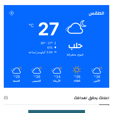
الطقس
27
℃
حلب
36º - 27º
61%
3.94 كيلومتر/ساعة
غيوم متفرقة
29
36
34
36
36
℃
℃
℃
℃
℃
الأثنين
الثلاثاء
الأربعاء
الخميس
الجمعة
اعلانك يحقق اهدافك