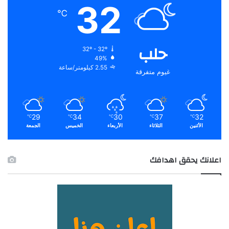
32
℃
حلب
32º - 32º
49%
2.55 كيلومتر/ساعة
غيوم متفرقة
29
34
30
37
32
℃
℃
℃
℃
℃
الأثنين
الثلاثاء
الأربعاء
الخميس
الجمعة
اعلانك يحقق اهدافك