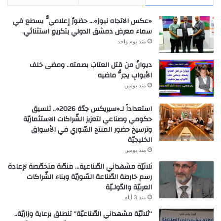
«عكس الاتجاه نيوز»… حضورٌ إعلاميٌّ يسطع في
سماء معرض دمشق الدولي بتكريمٍ استثنائي.
منذ يوم واحد
ديوانُ من قتل العتابَ بصمته.. ومضى خلف
الأبوابِ يجرُّ ماضيه
منذ يومين
استعداداً لـ«سيريكس جدّة 2026».. تنسيق
حكومي وصناعي لتعزيز الشّراكات الاستثماريّة
وترسيخ حضور المنتج السّوري في الأسواق
الخليجيّة
منذ يومين
ثلاثيّة مشهداني الصّناعية… منصّة متخصّصة لإعادة
رسم خارطة الصّناعة السّوريّة وبناء الشّراكات
العربيّة والدّولـيّة
منذ 3 أيام
“ثلاثيّة مشهداني الصّناعيّة” تنطلق برعاية وزاريّة..