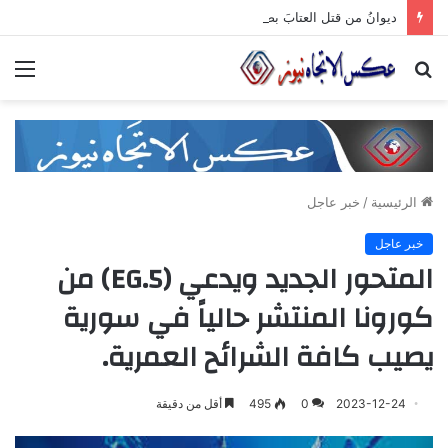
ديوانُ من قتل العتابَ بصمته.. ومضى خلف الأبوابِ يجرُّ ماضيه
بحث
الق
عن
الرئيسية
/
خبر عاجل
خبر عاجل
المتحور الجديد ويدعي (EG.5) من
كورونا المنتشر حالياً في سورية
يصيب كافة الشرائح العمرية.
2023-12-24
0
495
أقل من دقيقة