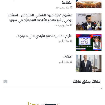
الصّناعة
منذ يوم واحد
مشروع “بارك فيو” السّكني المتكامل .. استثمار
نوعي يرسّخ ملامح النّهضة العمرانيّة في سوريا
منذ يوم واحد
الأيام القاسية تصنع الأيادي التي لا ترتجف
منذ 3 أيام
تهنئة…
منذ 3 أيام
اعلانك يحقق غايتك