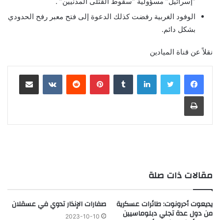
“إسرائيل” مسؤولية “سقوط القتلى المدنيين” .
الوفود الغربية رفضت كذلك الدعوة إلى فتح معبر رفح الحدودي
بشكل دائم.
نقلاً عن قناة الميادين
لينكدإن
بينتيريست
مشاركة عبر البريد
طباعة
مقالات ذات صلة
يديعوت أحرونوت: طائرات عسكرية
صفارات الإنذار تدوي في عسقلان
من دول عدة تجلي دبلوماسيين
2023-10-10