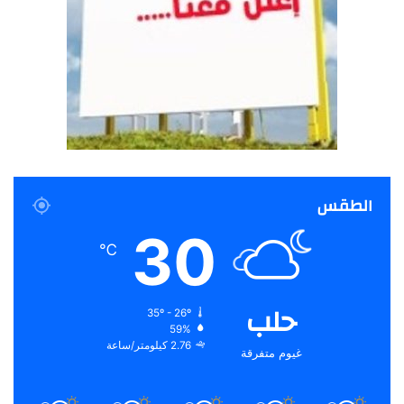
الطقس
30
℃
حلب
35º - 26º
59%
2.76 كيلومتر/ساعة
غيوم متفرقة