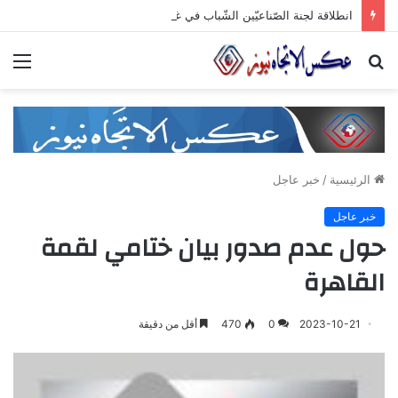
انطلاقة لجنة الصّناعيّين الشّباب في غرفة صناعة دمشق وريفها لدعم المشاركة الشّبابيّة في الصّناعة
بحث
الق
عن
الرئيسية
/
خبر عاجل
خبر عاجل
حول عدم صدور بيان ختامي لقمة
القاهرة
2023-10-21
0
470
أقل من دقيقة