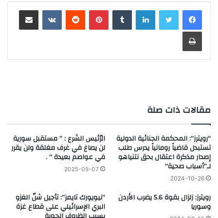
لينكدإن
‏Tumblr
بينتيريست
‏Reddit
‏VKontakte
مشاركة عبر البريد
طباعة
مقالات ذات صلة
“رويترز”: المحكمة الجنائية الدولية
الرّئيس الشّرع : ” مستقبل سورية
تستبدل قاضياً رومانياً يدرس طلب
لن يصاغ في غرف مغلقة ولن يقرر
إصدار مذكرة اعتقال بحق نتنياهو
في عواصم بعيدة ” .
لـ”أسباب صحية”
2025-05-07
2024-10-26
رويترز: زلزال بقوة 5.6 يضرب الأردن
‏”نيويورك تايمز”: تأجيل شنّ الغزو
وسوريا
البري الإسرائيلي على قطاع غزة
بسبب الظروف الجوية