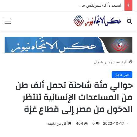
استعداداً لـ«سيريكس جدّة 2026».. تنسيق حكومي وصناعي لتعزيز الشّراكات الاستثماريّة وترسيخ حضور المنتج السّوري في الأسواق الخليجيّة
بحث
الق
عن
الرئيسية
/
خبر عاجل
خبر عاجل
حوالي مئة شاحنة تحمل ألف طن
من المساعدات الإنسانية تنتظر
الدخول من مصر إلى قطاع غزة
2023-10-17
0
404
أقل من دقيقة