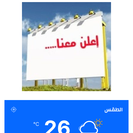
الطقس
26
℃