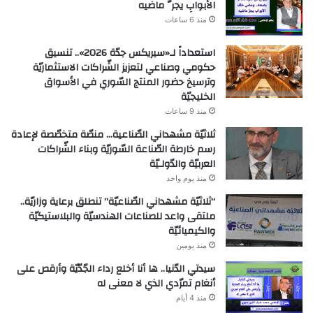
الأبوابِ يجرُّ ماضيه
منذ 6 ساعات
استعداداً لـ«سيريكس جدّة 2026».. تنسيق
حكومي وصناعي لتعزيز الشّراكات الاستثماريّة
وترسيخ حضور المنتج السّوري في الأسواق
الخليجيّة
منذ 9 ساعات
ثلاثيّة مشهداني الصّناعية… منصّة متخصّصة لإعادة
رسم خارطة الصّناعة السّوريّة وبناء الشّراكات
العربيّة والدّولـيّة
منذ يوم واحد
“ثلاثيّة مشهداني الصّناعيّة” تنطلق برعاية وزاريّة..
ملتقى واعد للصناعات الهندسيّة والبلاستيكيّة
والكيميائيّة
منذ يومين
سيدتي الدّنيا.. ها أنا أخلع رداء الجّدّيّة وأرقص على
أنغام تمرّدي الذي لا معنى له
منذ 4 أيام