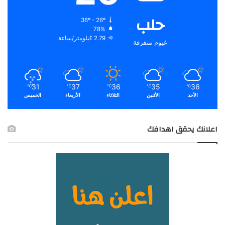
حلب
36º - 26º
78%
2.79 كيلومتر/ساعة
غيوم متفرقة
31
37
36
35
36
℃
℃
℃
℃
℃
الأحد
الأثنين
الثلاثاء
الأربعاء
الخميس
اعلانك يحقق اهدافك