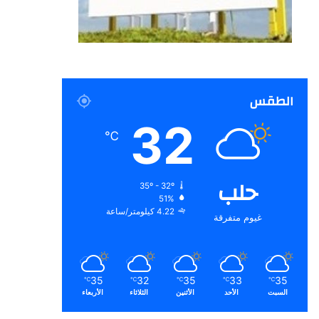
الطقس
32
℃
حلب
35º - 32º
51%
4.22 كيلومتر/ساعة
غيوم متفرقة
35
32
35
33
35
℃
℃
℃
℃
℃
السبت
الأحد
الأثنين
الثلاثاء
الأربعاء