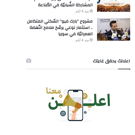
المشاركة الشّبابيّة في الصّناعة
منذ 4 أيام
مشروع “بارك فيو” السّكني المتكامل
.. استثمار نوعي يرسّخ ملامح النّهضة
العمرانيّة في سوريا
منذ 4 أيام
اعلانك يحقق غايتك