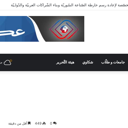
عاية وزاريّة.. ملتقى واعد للصناعات الهندسيّة والبلاستيكيّة والكيميائيّة
جامعات و طلّاب
شكاوي
هيئة التَّحرير
حل
0
449
أقل من دقيقة