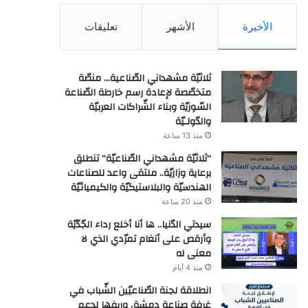
الأخيرة
الأشهر
تعليقات
ثلاثيّة مشهداني الصّناعية… منصّة
متخصّصة لإعادة رسم خارطة الصّناعة
السّوريّة وبناء الشّراكات العربيّة
والدّولـيّة
منذ 13 ساعة
“ثلاثيّة مشهداني الصّناعيّة” تنطلق
برعاية وزاريّة.. ملتقى واعد للصناعات
الهندسيّة والبلاستيكيّة والكيميائيّة
منذ 20 ساعة
سيدتي الدّنيا.. ها أنا أخلع رداء الجّدّيّة
وأرقص على أنغام تمرّدي الذي لا
معنى له
منذ 4 أيام
انطلاقة لجنة الصّناعيّين الشّباب في
غرفة صناعة دمشق وريفها لدعم