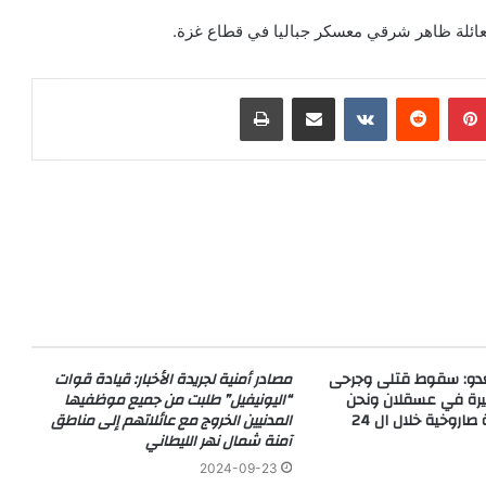
 لعائلة ظاهر شرقي معسكر جباليا في قطاع غزة.
بينتيريست
مشاركة عبر البريد
طباعة
عدو: سقوط قتلى وجرحى
مصادر أمنية لجريدة الأخبار: قيادة قوات
يرة في عسقلان ونحن
“اليونيفيل” طلبت من جميع موظفيها
أمام أعنف صلية صاروخية خلال ال 24
المدنيين الخروج مع عائلاتهم إلى مناطق
آمنة شمال نهر الليطاني
2024-09-23