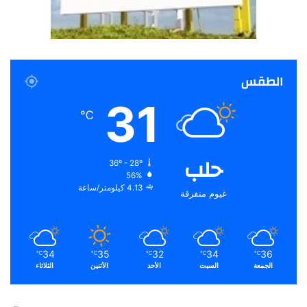
الطقس
31
℃
حلب
36º - 28º
56%
4.13 كيلومتر/ساعة
غيوم متفرقة
34
35
32
34
36
℃
℃
℃
℃
℃
الجمعة
السبت
الأحد
الأثنين
الثلاثاء