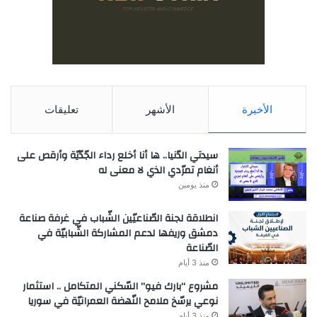
الأخيرة
الأشهر
تعليقات
سيدتي الدّنيا.. ها أنا أخلع رداء الجّدّيّة وأرقص على
أنغام تمرّدي الذي لا معنى له
منذ يومين
انطلاقة لجنة الصّناعيّين الشّباب في غرفة صناعة
دمشق وريفها لدعم المشاركة الشّبابيّة في
الصّناعة
منذ 3 أيام
مشروع “بارك فيو” السّكني المتكامل .. استثمار
نوعي يرسّخ ملامح النّهضة العمرانيّة في سوريا
منذ 3 أيام