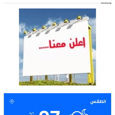
الطقس
℃