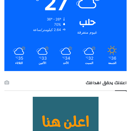
27
حلب
36º - 26º
70%
2.64 كيلومتر/ساعة
غيوم متفرقة
35
33
34
32
36
℃
℃
℃
℃
℃
الجمعة
السبت
الأحد
الأثنين
الثلاثاء
اعلانك يحقق اهدافك