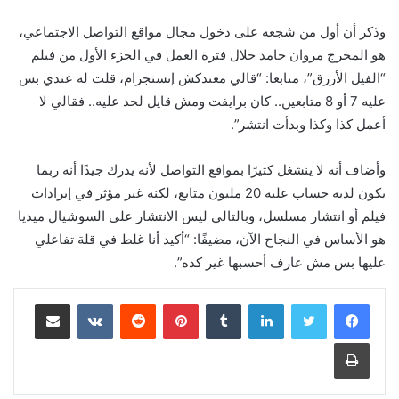
وذكر أن أول من شجعه على دخول مجال مواقع التواصل الاجتماعي،
هو المخرج مروان حامد خلال فترة العمل في الجزء الأول من فيلم
“الفيل الأزرق”، متابعا: “قالي معندكش إنستجرام، قلت له عندي بس
عليه 7 أو 8 متابعين.. كان برايفت ومش قايل لحد عليه.. فقالي لا
أعمل كذا وكذا وبدأت انتشر”.
وأضاف أنه لا ينشغل كثيرًا بمواقع التواصل لأنه يدرك جيدًا أنه ربما
يكون لديه حساب عليه 20 مليون متابع، لكنه غير مؤثر في إيرادات
فيلم أو انتشار مسلسل، وبالتالي ليس الانتشار على السوشيال ميديا
هو الأساس في النجاح الآن، مضيفًا: “أكيد أنا غلط في قلة تفاعلي
عليها بس مش عارف أحسبها غير كده”.
لينكدإن
‏Tumblr
بينتيريست
‏Reddit
‏VKontakte
مشاركة عبر البريد
طباعة