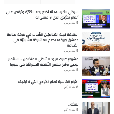
سيدتي الدّنيا.. ها أنا أخلع رداء الجّدّيّة وأرقص على
أنغام تمرّدي الذي لا معنى له
منذ يومين
انطلاقة لجنة الصّناعيّين الشّباب في غرفة صناعة
دمشق وريفها لدعم المشاركة الشّبابيّة في
الصّناعة
منذ يومين
مشروع “بارك فيو” السّكني المتكامل .. استثمار
نوعي يرسّخ ملامح النّهضة العمرانيّة في سوريا
منذ يومين
الأيام القاسية تصنع الأيادي التي لا ترتجف
منذ 4 أيام
تهنئة…
منذ 4 أيام