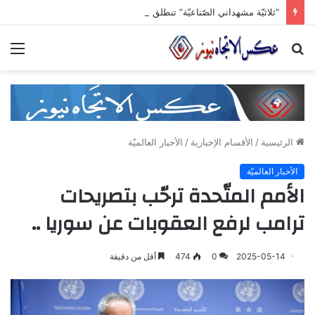
“ثلاثيّة مشهداني الصّناعيّة” تنطلق برعاية وزاريّة.. ملتقى واعد للصناعات الهندسيّة والبلاستيكيّة والكيميائيّة
بحث
الق
عن
الرئيسية
/
الأقسام الإخبارية
/
الأخبار العالميّة
الأخبار العالميّة
الأمم المتّحدة ترحّب بتصريحات
ترامب لرفع العقوبات عن سوريا ..
2025-05-14
0
474
أقل من دقيقة