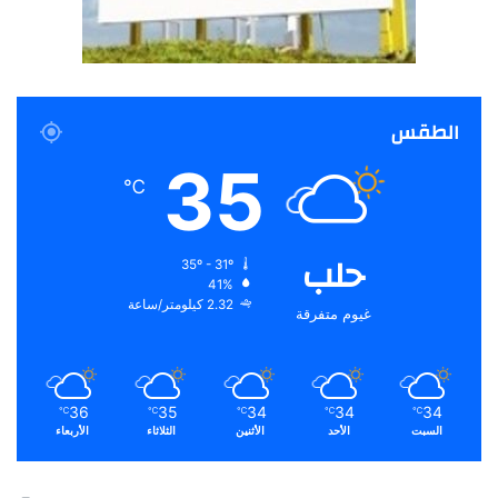
الطقس
35
℃
حلب
35º - 31º
41%
2.32 كيلومتر/ساعة
غيوم متفرقة
36
35
34
34
34
℃
℃
℃
℃
℃
السبت
الأحد
الأثنين
الثلاثاء
الأربعاء