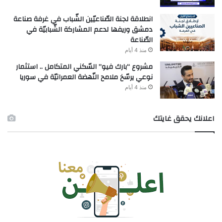
انطلاقة لجنة الصّناعيّين الشّباب في غرفة صناعة
دمشق وريفها لدعم المشاركة الشّبابيّة في
الصّناعة
منذ 4 أيام
مشروع “بارك فيو” السّكني المتكامل .. استثمار
نوعي يرسّخ ملامح النّهضة العمرانيّة في سوريا
منذ 4 أيام
اعلانك يحقق غايتك