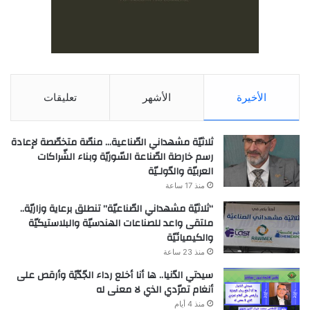
الأخيرة
الأشهر
تعليقات
ثلاثيّة مشهداني الصّناعية… منصّة متخصّصة لإعادة
رسم خارطة الصّناعة السّوريّة وبناء الشّراكات
العربيّة والدّولـيّة
منذ 17 ساعة
“ثلاثيّة مشهداني الصّناعيّة” تنطلق برعاية وزاريّة..
ملتقى واعد للصناعات الهندسيّة والبلاستيكيّة
والكيميائيّة
منذ 23 ساعة
سيدتي الدّنيا.. ها أنا أخلع رداء الجّدّيّة وأرقص على
أنغام تمرّدي الذي لا معنى له
منذ 4 أيام