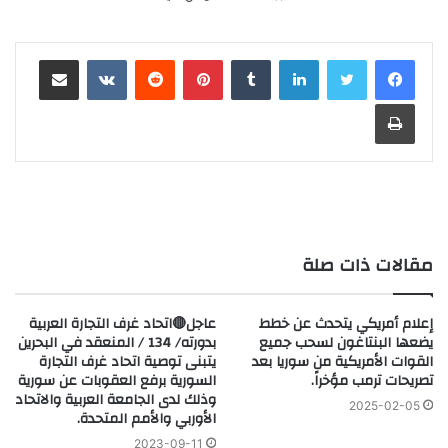
لينكدإن
‏Tumblr
بينتيريست
‏Reddit
‏VKontakte
مشاركة عبر البريد
طباعة
مقالات ذات صلة
إعلام أمريكي يتحدث عن خطط
عاجل🔴اتحاد غرف التجارة العربية
يضعها البنتاغون لسحب جميع
بدورته/ 134 / المنعقد في البحرين
القوات الأمريكية من سوريا بعد
يتبنى توصية اتحاد غرف التجارة
تصريحات ترمب مؤخراً.
السورية برفع العقوبات عن سورية
وذلك لدى الجامعة العربية والاتحاد
2025-02-05
الأوربي والأمم المتحدة.
2023-09-11