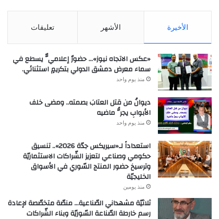
الأخيرة
الأشهر
تعليقات
«عكس الاتجاه نيوز»… حضورٌ إعلاميٌّ يسطع في
سماء معرض دمشق الدولي بتكريمٍ استثنائي.
منذ يوم واحد
ديوانُ من قتل العتابَ بصمته.. ومضى خلف
الأبوابِ يجرُّ ماضيه
منذ يوم واحد
استعداداً لـ«سيريكس جدّة 2026».. تنسيق
حكومي وصناعي لتعزيز الشّراكات الاستثماريّة
وترسيخ حضور المنتج السّوري في الأسواق
الخليجيّة
منذ يومين
ثلاثيّة مشهداني الصّناعية… منصّة متخصّصة لإعادة
رسم خارطة الصّناعة السّوريّة وبناء الشّراكات