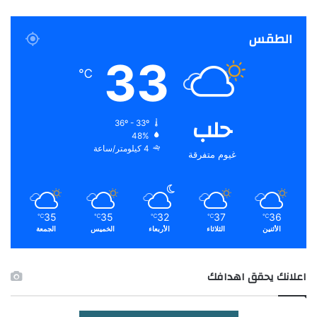
الطقس
33
℃
حلب
36º - 33º
48%
4 كيلومتر/ساعة
غيوم متفرقة
35
35
32
37
36
℃
℃
℃
℃
℃
الأثنين
الثلاثاء
الأربعاء
الخميس
الجمعة
اعلانك يحقق اهدافك