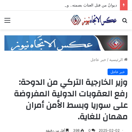
ديوانُ من قتل العتابَ بصمته.. ومضى خلف الأبوابِ يجرُّ ماضيه
بحث
الق
عن
الرئيسية
/
خبر عاجل
خبر عاجل
وزير الخارجية التركي من الدوحة:
رفع العقوبات الدولية المفروضة
على سوريا وبسط الأمن أمران
مهمان للغاية.
2025-02-02
0
398
أقل من دقيقة