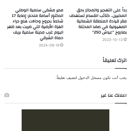
رداً على التهجير والمجازر بحق
مدير مشفى سلمية الوطني
المدنيين.. كتائب القسام تستهدف
الدكتور أسامة ملحم: إصابة 17
مقر قيادة المنطقة الشمالية
شخصاً بجروح وحالات هلع جراء
الصهيونية في صفد المحتلة
الهزة الأرضية التي ضربت بعد ظهر
بصاروخ “عياش 250”
اليوم غرب مدينة سلمية بريف
حماة الشرقي
2023-10-13
2024-08-16
اترك تعليقاً
يجب أنت تكون
مسجل الدخول
لتضيف تعليقاً.
اعلانك عنا غير