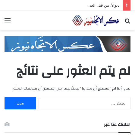
ديوانُ من قتل العتابَ بصمته.. ومضى خلف الأبوابِ يجرُّ ماضيه
بحث
الق
عن
لم يتم العثور على نتائج
يبدوا أننا لم ’ نستطع أن نجد ما ’ تبحث عنه. من الممكن أن يساعدك البحث.
ا
ل
ب
ح
اعلانك عنا غير
ث
ع