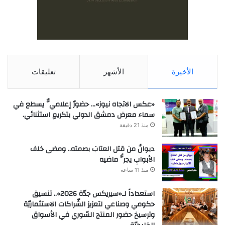
الأخيرة
الأشهر
تعليقات
«عكس الاتجاه نيوز»… حضورٌ إعلاميٌّ يسطع في
سماء معرض دمشق الدولي بتكريمٍ استثنائي.
منذ 21 دقيقة
ديوانُ من قتل العتابَ بصمته.. ومضى خلف
الأبوابِ يجرُّ ماضيه
منذ 11 ساعة
استعداداً لـ«سيريكس جدّة 2026».. تنسيق
حكومي وصناعي لتعزيز الشّراكات الاستثماريّة
وترسيخ حضور المنتج السّوري في الأسواق