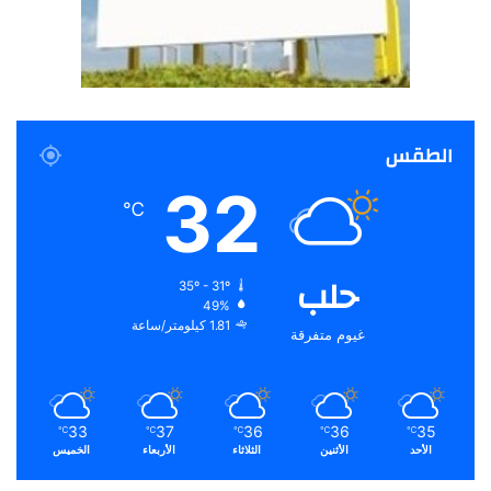
الطقس
32
℃
حلب
35º - 31º
49%
1.81 كيلومتر/ساعة
غيوم متفرقة
33
37
36
36
35
℃
℃
℃
℃
℃
الأحد
الأثنين
الثلاثاء
الأربعاء
الخميس