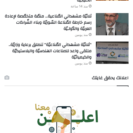
الخليجيّة
منذ 14 ساعة
ثلاثيّة مشهداني الصّناعية… منصّة متخصّصة لإعادة
رسم خارطة الصّناعة السّوريّة وبناء الشّراكات
العربيّة والدّولـيّة
منذ يومين
“ثلاثيّة مشهداني الصّناعيّة” تنطلق برعاية وزاريّة..
ملتقى واعد للصناعات الهندسيّة والبلاستيكيّة
والكيميائيّة
منذ يومين
اعلانك يحقق غايتك