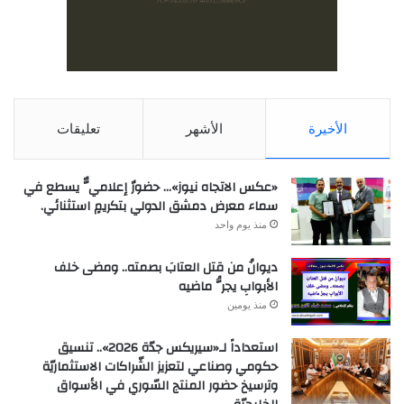
الأخيرة
الأشهر
تعليقات
«عكس الاتجاه نيوز»… حضورٌ إعلاميٌّ يسطع في
سماء معرض دمشق الدولي بتكريمٍ استثنائي.
منذ يوم واحد
ديوانُ من قتل العتابَ بصمته.. ومضى خلف
الأبوابِ يجرُّ ماضيه
منذ يومين
استعداداً لـ«سيريكس جدّة 2026».. تنسيق
حكومي وصناعي لتعزيز الشّراكات الاستثماريّة
وترسيخ حضور المنتج السّوري في الأسواق