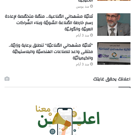
الخليجيّة
منذ يومين
ثلاثيّة مشهداني الصّناعية… منصّة متخصّصة لإعادة
رسم خارطة الصّناعة السّوريّة وبناء الشّراكات
العربيّة والدّولـيّة
منذ 3 أيام
“ثلاثيّة مشهداني الصّناعيّة” تنطلق برعاية وزاريّة..
ملتقى واعد للصناعات الهندسيّة والبلاستيكيّة
والكيميائيّة
منذ 3 أيام
اعلانك يحقق غايتك