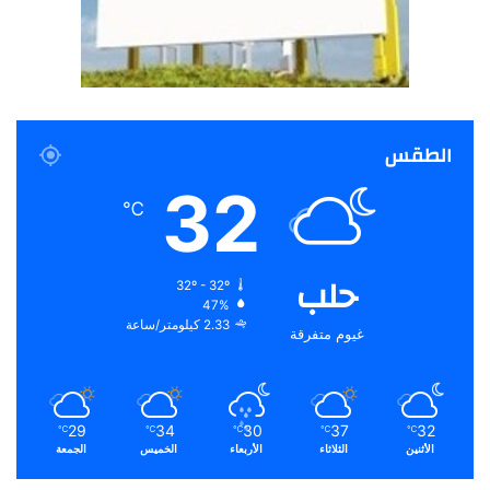
الطقس
32
℃
حلب
32º - 32º
47%
2.33 كيلومتر/ساعة
غيوم متفرقة
29
34
30
37
32
℃
℃
℃
℃
℃
الأثنين
الثلاثاء
الأربعاء
الخميس
الجمعة