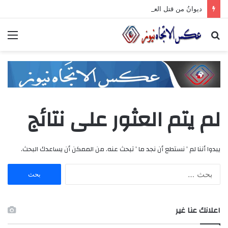
ديوانُ من قتل العتابَ بصمته.. ومضى خلف الأبوابِ يجرُّ ماضيه
بحث
الق
عن
لم يتم العثور على نتائج
يبدوا أننا لم ’ نستطع أن نجد ما ’ تبحث عنه. من الممكن أن يساعدك البحث.
ا
ل
ب
ح
اعلانك عنا غير
ث
ع